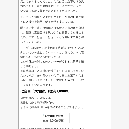
九州地区
(3)
東北地区
(7)
東海地区
(10)
関東地区
(2)
業務報告