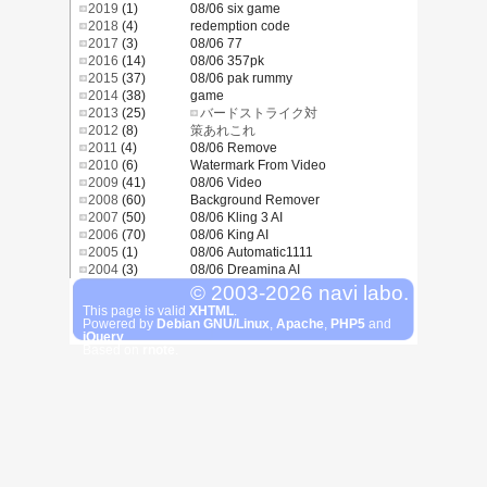
(12)
素人思考
(37)
ゲーム
(15)
アクアリウ
ム
(18)
Twitter