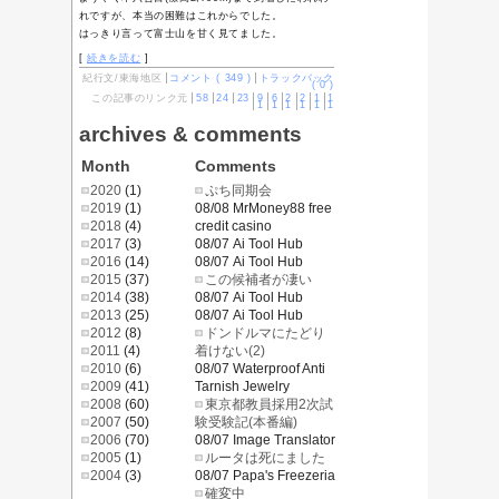
(12)
素人思考
(37)
ゲーム
(15)
アクアリウ
ム
(18)
Twitter